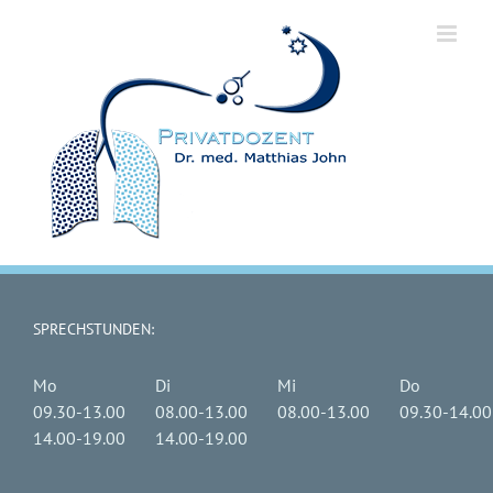
Zum
Inhalt
springen
SPRECHSTUNDEN:
Mo
Di
Mi
Do
09.30-13.00
08.00-13.00
08.00-13.00
09.30-14.00
14.00-19.00
14.00-19.00